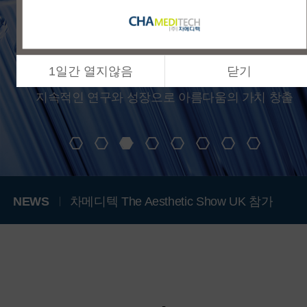
1일간 열지않음
닫기
NEWS
차메디텍 The Aesthetic Show UK 참가