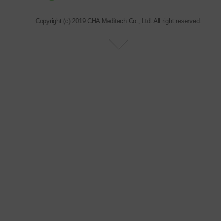
Copyright (c) 2019 CHA Meditech Co., Ltd. All right reserved.
㈜차메디텍 대표이사
김석진
사업자번호
314-86-50515
경영∙영업본부
경기도 성남시 분당구 판교로 335
Tel
031-881-7817
Fax
031-881-7562
E-mail
contactmd@chabio.com
생산본부(의료기기,화장품), R&D본부
대전광역시 유성구 테크노2로 199 (용산동, 미건테크노월드 102,
103, 202, 204, 206, 303, 305호)
Tel
070-4271-1222
Fax
042-867-7096
생물소재(원료)
대전광역시 유성구 유성대로 1646, 신기술창업집적지역1동(전민
동,한남대대덕캠퍼스)