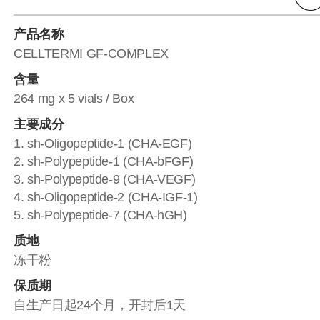
产品名称
CELLTERMI GF-COMPLEX
含量
264 mg x 5 vials / Box
主要成分
1. sh-Oligopeptide-1 (CHA-EGF)
2. sh-Polypeptide-1 (CHA-bFGF)
3. sh-Polypeptide-9 (CHA-VEGF)
4. sh-Oligopeptide-2 (CHA-IGF-1)
5. sh-Polypeptide-7 (CHA-hGH)
质地
冻干粉
保质期
自生产日起24个月，开封后1天