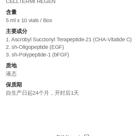
CELLTERMI REGEN
含量
5 ml x 10 vials / Box
主要成分
1. Ascrobyl Succionyl Terapeptide-21 (CHA-Vitatide C)
2. sh-Oligopeptide (EGF)
3. sh-Polypeptide-1 (bFGF)
质地
液态
保质期
自生产日起24个月，开封后1天