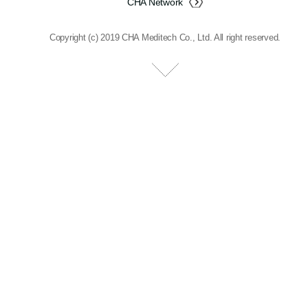
CHA Network
Copyright (c) 2019 CHA Meditech Co., Ltd. All right reserved.
经营 ㆍ营业本部
京畿道城南市盆唐区板桥路335 CHA生物中心
Tel
+82-31-881-7817
Fax
+82-31-881-7562
E-mail
contactmd@chabio.com
生产本部(医疗设备、化妆品), 研究所
大田广域市儒城区科技2路 199(龙山洞, 美健科技世界
102,103,202,204,206,303,305号)
Tel
+82-70-4271-1222
Fax
+82-42-867-7096
生物材料（原料）
大田广域市儒城区儒城大路1646,新技术创业集中地区1洞(田民洞,
韩南大学大德Valley校区)
Tel
+82-70-4271-4382
Fax
+82-42-936-7096