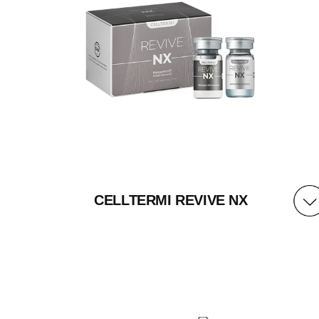
自生产之日起24个月，开封后1天
CELLTERMI REVIVE NX
含量
小瓶 1&2 /盒
主要成分
1剂：巢蛋白&外泌体冻干粉270mg
2剂：活化液5ml