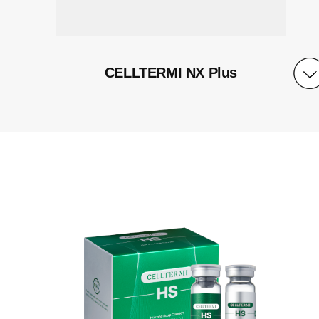
CELLTERMI NX Plus
含量
小瓶 1&2 /盒
主要成分
1剂：冻干粉270mg
2剂：活化液5ml
质地
冻干粉, 液体安瓶
保质期
自生产之日起24个月，开封后1天