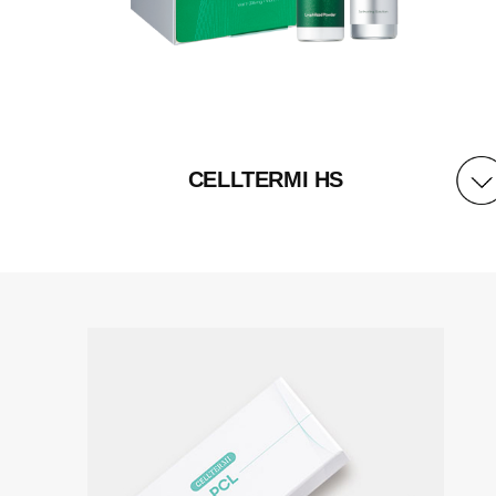
CELLTERMI HS
含量
小瓶 1&2 / 盒
主要成分
1剂：冻干粉336 mg
2剂：活化液7 ml
质地
冻干粉, 液体安瓶
保质期
自生产之日起24个月，开封后1天